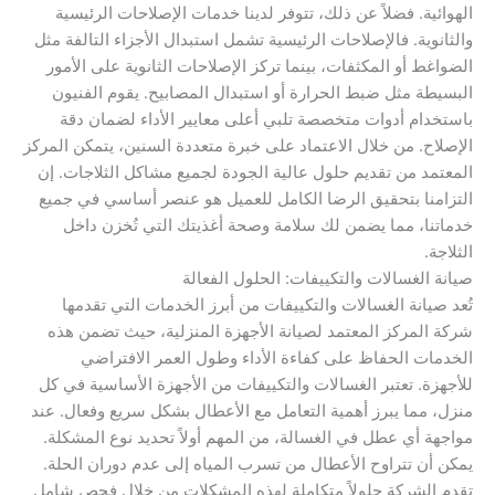
الهوائية. فضلاً عن ذلك، تتوفر لدينا خدمات الإصلاحات الرئيسية
والثانوية. فالإصلاحات الرئيسية تشمل استبدال الأجزاء التالفة مثل
الضواغط أو المكثفات، بينما تركز الإصلاحات الثانوية على الأمور
البسيطة مثل ضبط الحرارة أو استبدال المصابيح. يقوم الفنيون
باستخدام أدوات متخصصة تلبي أعلى معايير الأداء لضمان دقة
الإصلاح. من خلال الاعتماد على خبرة متعددة السنين، يتمكن المركز
المعتمد من تقديم حلول عالية الجودة لجميع مشاكل الثلاجات. إن
التزامنا بتحقيق الرضا الكامل للعميل هو عنصر أساسي في جميع
خدماتنا، مما يضمن لك سلامة وصحة أغذيتك التي تُخزن داخل
الثلاجة.
صيانة الغسالات والتكييفات: الحلول الفعالة
تُعد صيانة الغسالات والتكييفات من أبرز الخدمات التي تقدمها
شركة المركز المعتمد لصيانة الأجهزة المنزلية، حيث تضمن هذه
الخدمات الحفاظ على كفاءة الأداء وطول العمر الافتراضي
للأجهزة. تعتبر الغسالات والتكييفات من الأجهزة الأساسية في كل
منزل، مما يبرز أهمية التعامل مع الأعطال بشكل سريع وفعال. عند
مواجهة أي عطل في الغسالة، من المهم أولاً تحديد نوع المشكلة.
يمكن أن تتراوح الأعطال من تسرب المياه إلى عدم دوران الحلة.
تقدم الشركة حلولاً متكاملة لهذه المشكلات من خلال فحص شامل