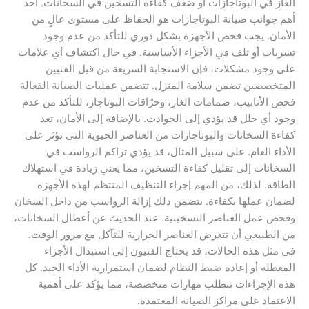
الغاز في البوتاجازات أو ضعف كفاءة التسخين في السخانات. أحد
أهم جوانب صيانة البوتاجازات هو الحفاظ على مستوى عالٍ من
الأمان. يجب فحص الأجهزة بشكل دوري للتأكد من عدم وجود
تسربات أو تلف في الأجزاء الأساسية. في حال اكتشاف أي علامات
على وجود مشكلات، فإن الاستجابة السريعة من قبل الفنيين
المتخصصين تضمن سلامة المنزل. تتضمن عمليات الصيانة الفعالة
فحص الأنابيب، صمامات الغاز، وحرّاقات البوتاجاز، للتأكد من عدم
وجود أي خلل قد يؤدي إلى الحوادث. بالإضافة إلى الأمان، تعد
كفاءة السخانات والبوتاجازات من العناصر الحيوية التي تؤثر على
الأداء العام. على سبيل المثال، قد يؤدي تراكم الرواسب في
السخانات إلى تقليل كفاءة التسخين، مما يعني زيادة في استهلاك
الطاقة. لذلك، من المهم إجراء التنظيف المنتظم لهذه الأجهزة
لضمان عملها بكفاءة. يتضمن ذلك إزالة الرواسب من داخل السخان
وفحص عمل العناصر التسخينية. عند الحديث عن أعطال السخانات،
من الطبيعي أن تتعرض العناصر الحرارية للتآكل مع مرور الوقت.
في مثل هذه الحالات، قد يحتاج الفنيون إلى استبدال الأجزاء
المعطلة أو إعادة ضبط النظام لضمان استمرارية الأداء الجيد. كل
هذه الإجراءات تتطلب مهارات متخصصة، مما يؤكد على أهمية
الاعتماد على مراكز الصيانة المعتمدة.