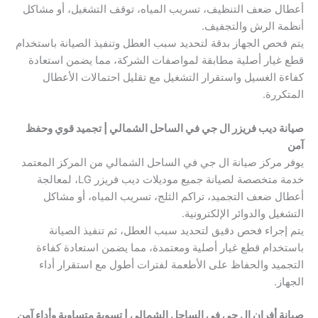
أعطال ضعف التنظيف، تسريب المياه، توقف التشغيل، أو مشاكل
أنظمة الرش والتجفيف.
يتم فحص الجهاز بدقة لتحديد سبب العطل وتنفيذ الصيانة باستخدام
قطع غيار أصلية مطابقة لمواصفات الشركة، مما يضمن استعادة
كفاءة الغسيل واستقرار التشغيل مع تقليل احتمالات الأعطال
المتكررة.
صيانة ديب فريزر ال جي في الساحل الشمالي | تجميد قوي وحفظ
آمن
يوفر مركز صيانة ال جي في الساحل الشمالي من المركز المعتمد
خدمة متخصصة لصيانة جميع موديلات ديب فريزر LG، لمعالجة
أعطال ضعف التجميد، تراكم الثلج، تسريب المياه، أو مشاكل
التشغيل والدوائر الإلكترونية.
يتم إجراء فحص دقيق لتحديد سبب العطل، ثم تنفيذ الصيانة
باستخدام قطع غيار أصلية ومعتمدة، مما يضمن استعادة كفاءة
التجميد والحفاظ على الأطعمة لفترات أطول مع استقرار أداء
الجهاز.
صيانة أفران ال جي في الساحل الشمالي | تسوية متساوية وأداء آمن