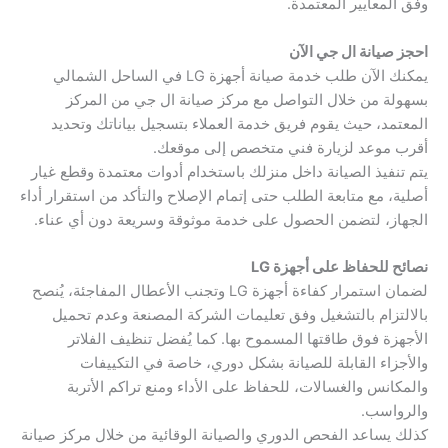
وفق المعايير المعتمدة.
احجز صيانة ال جي الآن
يمكنك الآن طلب خدمة صيانة أجهزة LG في الساحل الشمالي
بسهولة من خلال التواصل مع مركز صيانة ال جي من المركز
المعتمد، حيث يقوم فريق خدمة العملاء بتسجيل بياناتك وتحديد
أقرب موعد لزيارة فني متخصص إلى موقعك.
يتم تنفيذ الصيانة داخل منزلك باستخدام أدوات معتمدة وقطع غيار
أصلية، مع متابعة الطلب حتى إتمام الإصلاح والتأكد من استقرار أداء
الجهاز، لتضمن الحصول على خدمة موثوقة وسريعة دون أي عناء.
نصائح للحفاظ على أجهزة LG
لضمان استمرار كفاءة أجهزة LG وتجنب الأعطال المفاجئة، يُنصح
بالالتزام بالتشغيل وفق تعليمات الشركة المصنعة وعدم تحميل
الأجهزة فوق طاقتها المسموح بها. كما يُفضل تنظيف الفلاتر
والأجزاء القابلة للصيانة بشكل دوري، خاصة في التكييفات
والمكانس والغسالات، للحفاظ على الأداء ومنع تراكم الأتربة
والرواسب.
كذلك يساعد الفحص الدوري والصيانة الوقائية من خلال مركز صيانة