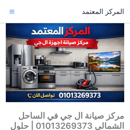
خطي
المركز المعتمد
لى
لمحتوى
مركز صيانة ال جي في الساحل
الشمالي 01013269373 | حلول