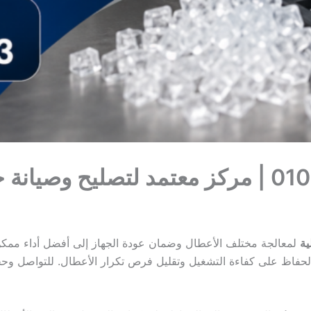
صيانة ايس ميكر 01013269373 | مركز معتمد لتص
ية
لمعالجة مختلف الأعطال وضمان عودة الجهاز إلى أفضل أداء ممك
حفاظ على كفاءة التشغيل وتقليل فرص تكرار الأعطال. للتواصل وح