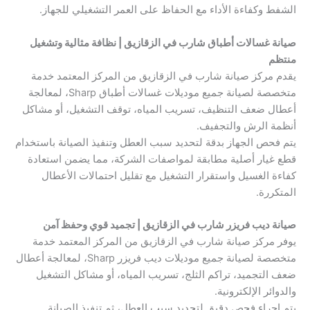
الشفط وكفاءة الأداء مع الحفاظ على العمر التشغيلي للجهاز.
صيانة غسالات أطباق شارب في الزقازيق | نظافة مثالية وتشغيل
منتظم
يقدم مركز صيانة شارب في الزقازيق من المركز المعتمد خدمة
متخصصة لصيانة جميع موديلات غسالات أطباق Sharp، لمعالجة
أعطال ضعف التنظيف، تسريب المياه، توقف التشغيل، أو مشاكل
أنظمة الرش والتجفيف.
يتم فحص الجهاز بدقة لتحديد سبب العطل وتنفيذ الصيانة باستخدام
قطع غيار أصلية مطابقة لمواصفات الشركة، مما يضمن استعادة
كفاءة الغسيل واستقرار التشغيل مع تقليل احتمالات الأعطال
المتكررة.
صيانة ديب فريزر شارب في الزقازيق | تجميد قوي وحفظ آمن
يوفر مركز صيانة شارب في الزقازيق من المركز المعتمد خدمة
متخصصة لصيانة جميع موديلات ديب فريزر Sharp، لمعالجة أعطال
ضعف التجميد، تراكم الثلج، تسريب المياه، أو مشاكل التشغيل
والدوائر الإلكترونية.
يتم إجراء فحص دقيق لتحديد سبب العطل، ثم تنفيذ الصيانة