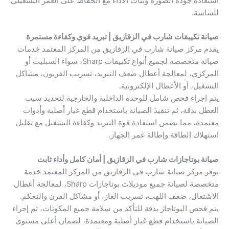
استعادة جودة الصورة وثبات الأداء مع الحفاظ على العمر التشغيلي
للشاشة.
صيانة تكييفات شارب في الزقازيق | تبريد قوي وكفاءة مستمرة
يقدم مركز صيانة شارب في الزقازيق من المركز المعتمد خدمات
صيانة متخصصة لجميع أنواع تكييفات Sharp، سواء السبليت أو
المركزي، لمعالجة أعطال ضعف التبريد، تسريب الفريون، مشاكل
التشغيل، أو الأعطال الإلكترونية.
يتم إجراء فحص شامل للوحدة الداخلية والخارجية لتحديد سبب
العطل بدقة، ثم تنفيذ الصيانة باستخدام قطع غيار أصلية وأدوات
معتمدة، مما يضمن استعادة قوة التبريد وكفاءة التشغيل مع تقليل
استهلاك الطاقة وإطالة عمر الجهاز.
صيانة بوتاجازات شارب في الزقازيق | أمان كامل وأداء ثابت
يوفر مركز صيانة شارب في الزقازيق من المركز المعتمد خدمة
متخصصة لصيانة جميع موديلات بوتاجازات Sharp، لمعالجة أعطال
الاشتعال، ضعف اللهب، تسريب الغاز، أو مشاكل الفرن والتحكم.
يتم فحص البوتاجاز بدقة للتأكد من سلامة جميع المكونات، ثم إجراء
الصيانة باستخدام قطع غيار أصلية ومعتمدة، لضمان أعلى مستوى